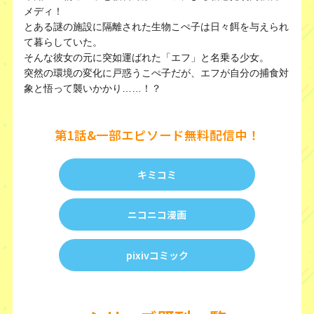
メディ！
とある謎の施設に隔離された生物こぺ子は日々餌を与えられ
て暮らしていた。
そんな彼女の元に突如運ばれた「エフ」と名乗る少女。
突然の環境の変化に戸惑うこぺ子だが、エフが自分の捕食対
象と悟って襲いかかり……！？
第1話&一部エピソード無料配信中！
キミコミ
ニコニコ漫画
pixivコミック