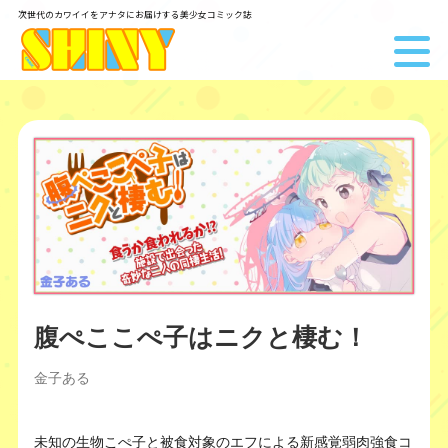
次世代のカワイイをアナタにお届けする美少女コミック誌
腹ぺここぺ子はニクと棲む！
金子ある
未知の生物こぺ子と被食対象のエフによる新感覚弱肉強食コ