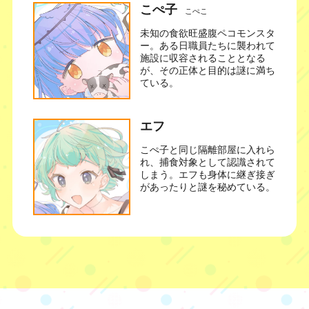
こぺ子
こぺこ
未知の食欲旺盛腹ペコモンスタ
ー。ある日職員たちに襲われて
施設に収容されることとなる
が、その正体と目的は謎に満ち
ている。
エフ
こぺ子と同じ隔離部屋に入れら
れ、捕食対象として認識されて
しまう。エフも身体に継ぎ接ぎ
があったりと謎を秘めている。