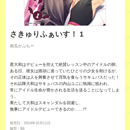
さきゅりふぁいす！ 1
南瓜かぷちー
星大和はデビューを控えて絶賛レッスン中のアイドルの卵。
ある日、彼女は路頭に迷っていたひとりの少女を助けるが、
その正体は人を興奮させて淫気を食らうサキュバスだった！
それ以降大和はサキュバスの内山ユニに執拗に狙われ、
常にアイドル生命が脅かされる生活を送ることになってしま
う。
果たして大和はスキャンダルを回避し、
無事にアイドルデビューできるのか……!?
発売日：2024年10月11日
版型：B6